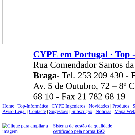
CYPE em Portugal · Top -
Rua Comendador Santos da
Braga
- Tel. 253 209 430 -
Av. 5 de Outubro, 72 – 8º 
68 10 - Fax 21 782 68 19
Home
|
Top-Informática
|
CYPE Ingenieros
|
Novidades
|
Produtos
|
S
Aviso Legal
|
Contacte
|
Sugestões
|
Subscrição
|
Noticias
|
Mapa We
Sistema de gestão da qualidade
certificado pela norma
ISO